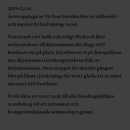
2019-02-14
Årets upplaga av VA Tour Sweden blev en välbesökt
och mycket lyckad vintrig turné.
Vi startade i ett kallt och soligt Piteå och åkte
sedan söderut till Kistamässan där drygt 600
besökare var på plats. Därefter var vi på den sprillans
nya Åbymässan i Göteborgstrakten följt av
Malmömässan. Sista stoppet för den här gången
blev på Elmia i Jönköping där vi var glada att ta emot
närmare 450 besökare.
Vi vill rikta ett stort tack till alla föredragshållare
som bidrog till ett intressant och
kompetenshöjande seminarieprogram!