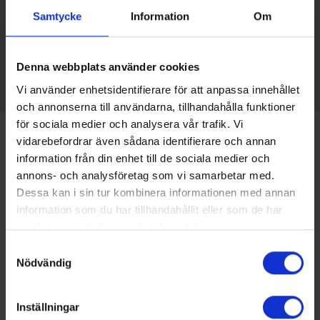
Samtycke
Information
Om
Denna webbplats använder cookies
Vi använder enhetsidentifierare för att anpassa innehållet
och annonserna till användarna, tillhandahålla funktioner
för sociala medier och analysera vår trafik. Vi
vidarebefordrar även sådana identifierare och annan
Anmälan
information från din enhet till de sociala medier och
annons- och analysföretag som vi samarbetar med.
Dessa kan i sin tur kombinera informationen med annan
Anmälan görs per person via
information som du har tillhandahållit eller som de har
samlat in när du har använt deras tjänster.
anmälningsformulär på
Samtyckesval
Medlemssidorna. Vill man anmäla ett
Nödvändig
stort antal personer som ska sitta
tillsammans och endast behöver en länk
Inställningar
går det bra att maila oss direkt på