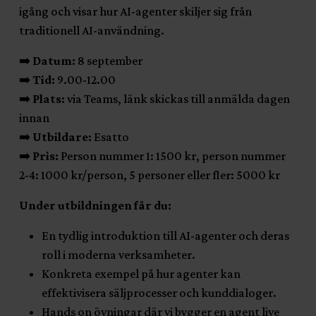
igång och visar hur AI-agenter skiljer sig från
traditionell AI-användning.
➡️
Datum:
8 september
➡️
Tid:
9.00-12.00
➡️
Plats:
via Teams, länk skickas till anmälda dagen
innan
➡️
Utbildare:
Esatto
➡️
Pris:
Person nummer 1: 1500 kr, person nummer
2-4: 1000 kr/person, 5 personer eller fler: 5000 kr
Under utbildningen får du:
En tydlig introduktion till AI-agenter och deras
roll i moderna verksamheter.
Konkreta exempel på hur agenter kan
effektivisera säljprocesser och kunddialoger.
Hands on övningar där vi bygger en agent live