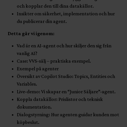
och kopplar den till dina datakällor.
Insikter om säkerhet, implementation och hur
du publicerar din agent.
Detta går vi igenom:
Vad är en AI-agent och hur skiljer den sig från
vanlig AI?
Case: VVS-sälj – praktiska exempel.
Exempel på agenter
Översikt av Copilot Studio: Topics, Entities och
Variables.
Live-demo: Vi skapar en “Junior Säljare”-agent.
Koppla datakällor: Prislistor och teknisk
dokumentation.
Dialogstyrning: Hur agenten guidar kunden mot
köpbeslut.