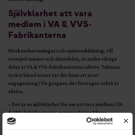
Självklarhet att vara
medlem i VA & VVS-
Fabrikanterna
Marknadssatsningar och opinionsbildning, till
exempel mässor och Almedalen, är andra viktiga
delar av VA & VVS-Fabrikanternas arbete. Tubman
tycker bland annat att det finns ett stort
engagemang i VA-gruppen där företaget också är
aktiva.
– Det är en självklarhet för oss att vara medlem i VA
& VVS-Fabrikanterna, sammanfattar Elinor
Stenberg.