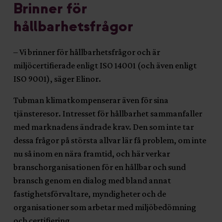
Brinner för
hållbarhetsfrågor
– Vi brinner för hållbarhetsfrågor och är
miljöcertifierade enligt ISO 14001 (och även enligt
ISO 9001), säger Elinor.
Tubman klimatkompenserar även för sina
tjänsteresor. Intresset för hållbarhet sammanfaller
med marknadens ändrade krav. Den som inte tar
dessa frågor på största allvar lär få problem, om inte
nu så inom en nära framtid, och här verkar
branschorganisationen för en hållbar och sund
bransch genom en dialog med bland annat
fastighetsförvaltare, myndigheter och de
organisationer som arbetar med miljöbedömning
och certifiering.