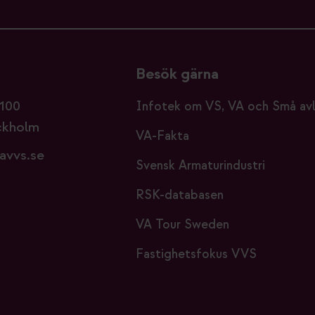
Besök gärna
100
Infotek om VS, VA och Små av
ckholm
VA-Fakta
avvs.se
Svensk Armaturindustri
RSK-databasen
VA Tour Sweden
Fastighetsfokus VVS