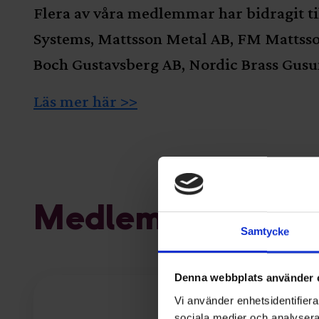
Flera av våra medlemmar har bidragit ti
Systems, Mattsson Metal AB, FM Mattss
Boch Gustavsberg AB, Nordic Brass Gus
Läs mer här >>
Medlemmar
Samtycke
Denna webbplats använder 
Vi använder enhetsidentifierar
sociala medier och analysera 