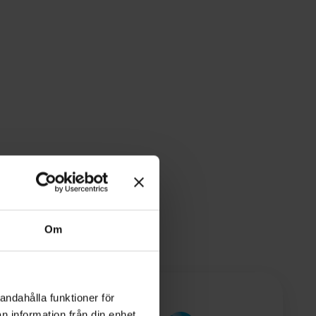
Om
andahålla funktioner för
n information från din enhet