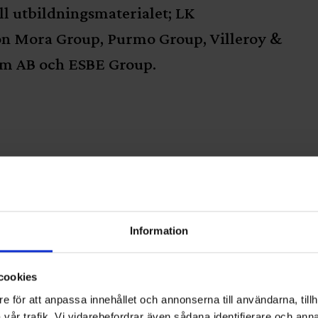
ll utbildningsmaterialet; LK
on Mora Group, Purmo Group, Villeroy &
um AB och ESBE Group.
Information
cookies
e för att anpassa innehållet och annonserna till användarna, tillh
vår trafik. Vi vidarebefordrar även sådana identifierare och anna