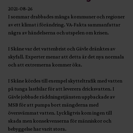
2021-08-26
I sommar drabbades många kommuner och regioner
av ett klimat i förändring. VA-Fakta sammanfattar
några av händelserna och utspelen om krisen.
I Skåne var det vattenbrist och Gävle dränktes av
skyfall. Experter menar att detta är det nya normala
och att extremerna kommer öka.
I Skåne kördes till exempel skytteltrafik med vatten
på tunga lastbilar för att leverera dricksvatten. I
Gävle jobbade räddningstjänsten uppbackade av
MSB för att pumpa bort mängderna med
översvämmat vatten. Lyckligtvis kom ingen till
skada men konsekvenserna för människor och
bebyggelse har varit stora.