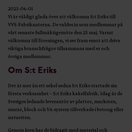
2023-06-01
Vi är väldigt glada över att välkomna S:t Eriks till
VVS-Fabrikanterna. De valdes in som medlemmar på
vårt senaste fullmäktigemöte den 25 maj. Varmt
välkomna till föreningen, vi ser fram emot att driva
viktiga branschfrågor tillsammans med er och
övriga medlemmar.
Om S:t Eriks
Det är mer än ett sekel sedan S:t Eriks startade sin
första verksamhet – S:t Eriks kakelfabrik. Idag är de
Sveriges ledande leverantör av plattor, marksten,
murar, block och VA-system tillverkade i betong eller
natursten.
Genom åren har de bidragit med material och