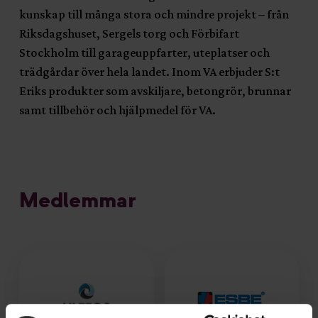
kunskap till många stora och mindre projekt – från
Riksdagshuset, Sergels torg och Förbifart
Stockholm till garageuppfarter, uteplatser och
trädgårdar över hela landet. Inom VA erbjuder S:t
Eriks produkter som avskiljare, betongrör, brunnar
samt tillbehör och hjälpmedel för VA.
Medlemmar