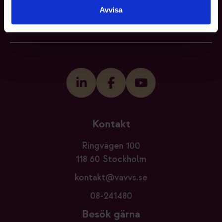
Avvisa
Bli medlem
Logga in
Kontakt
Ringvägen 100
118 60 Stockholm
kontakt@vavvs.se
08-241480
Besök gärna