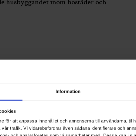
jade husbyggandet inom bostäder och
Information
cookies
e för att anpassa innehållet och annonserna till användarna, tillh
vår trafik. Vi vidarebefordrar även sådana identifierare och anna
nnons- och analysföretag som vi samarbetar med. Dessa kan i sin