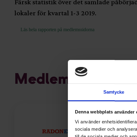
Färsk statistik över det samlade påbör
lokaler för kvartal 1-3 2019.
Läs hela rapporten på medlemssidorna
Medlemmar
Samtycke
Denna webbplats använder 
Vi använder enhetsidentifierar
sociala medier och analysera 
till de sociala medier och a