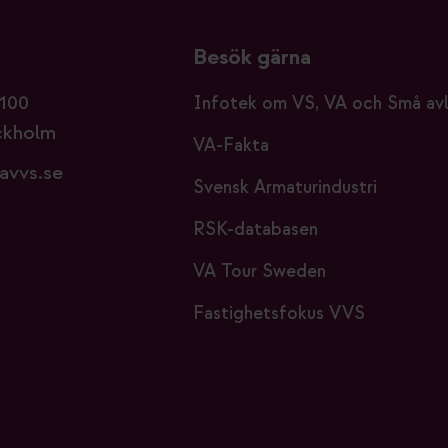
Besök gärna
100
Infotek om VS, VA och Små av
ckholm
VA-Fakta
avvs.se
Svensk Armaturindustri
RSK-databasen
VA Tour Sweden
Fastighetsfokus VVS