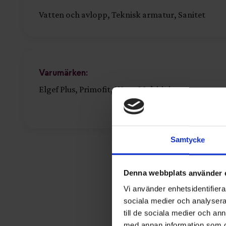
Vatten och avlopp, Teknisk armatur, Sanitet
Varumärken:
Elgef Plus, Primofit, Waga Multi-joint
Samtycke
Denna webbplats använder 
Vi använder enhetsidentifierar
sociala medier och analysera 
till de sociala medier och a
med annan information som du 