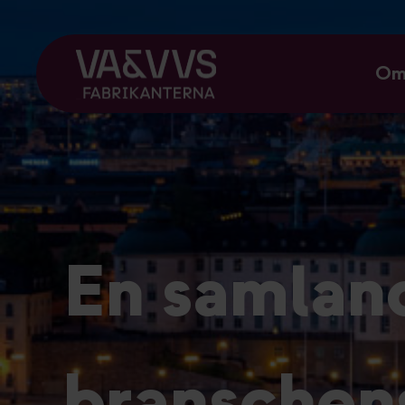
Om
En samland
branschens