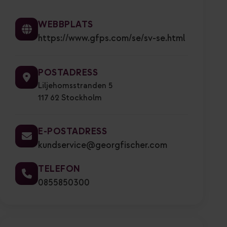
WEBBPLATS
https://www.gfps.com/se/sv-se.html
POSTADRESS
Liljehomsstranden 5
117 62 Stockholm
E-POSTADRESS
kundservice@georgfischer.com
TELEFON
0855850300