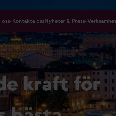
 oss
Kontakta oss
Nyheter & Press
Verksamhe
e kraft för
 bästa.