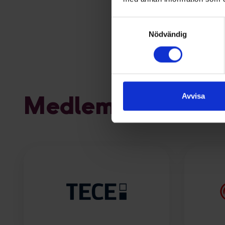
Samtyckesval
Nödvändig
Medlemmar
Avvisa