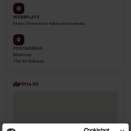
WEBBPLATS
https://www.intra-teka.com/svenska
POSTADRESS
Mölntorp
734 50 Kolbäck
Hitta hit