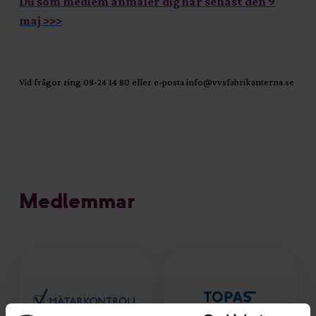
Du som medlem anmäler dig här senast den 9
maj >>>
Vid frågor ring 08-24 14 80 eller e-posta info@vvsfabrikanterna.se
Medlemmar