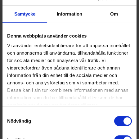
kombination med kemisk fosforrening, när CO2-
Samtycke
Information
Om
utsläpp, energianvändning och energiåtervinning
var viktiga aspekter.
Denna webbplats använder cookies
Läs mer om doktorsavhandlingen >>
Vi använder enhetsidentifierare för att anpassa innehållet
och annonserna till användarna, tillhandahålla funktioner
för sociala medier och analysera vår trafik. Vi
vidarebefordrar även sådana identifierare och annan
Medlemmar
information från din enhet till de sociala medier och
annons- och analysföretag som vi samarbetar med.
Dessa kan i sin tur kombinera informationen med annan
information som du har tillhandahållit eller som de har
samlat in när du har använt deras tjänster.
Samtyckesval
Nödvändig