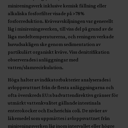
minireningsverk inklusive kemisk fällning eller
alkaliska fosforfilter visade på >78%
fosforreduktion. Kväveavskiljningen var generellt
låg i minireningsverken, till viss del på grund av de
låga medeltemperaturerna, och reningen verkade
huvudsakligen ske genom sedimentation av
partikulärt organiskt kväve. Viss denitrifikation
observerades i anläggningar med
vatten/slamrecirkulation.
Höga halter av indikatorbakterier analyserades i
avloppsvattnet från de flesta anläggningarna och
ofta överskreds EU:s badvattendirektivs gränser för
utmärkt vattenkvalitet gällande intestinala
enterokocker och Escherichia coli. De nivåer av
läkemedel som uppmättes i avloppsvattnet från
minireningsverken låg inom intervallet eller högre