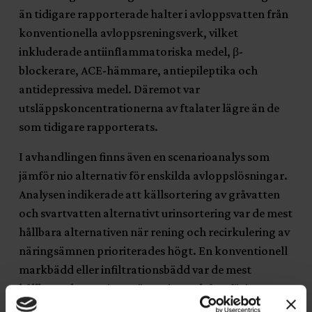
än tidigare rapporterade halter i avloppsvatten från
konventionella avloppsreningsverk, vilket
inkluderade antiinflammatoriska medel, β-
blockerare, ACE-hämmare, antiepileptika och
antidepressiva medel. Däremot var
utsläppskoncentrationerna av ftalater lägre än de
som tidigare rapporterats.
I avhandlingen finns även en scenarioanalys som
jämför nio alternativ för enskilda avloppslösningar.
Analysen indikerade att källsortering av gråvatten
och svartvatten alternativt urinsortering var de mest
hållbara alternativen när rening och recirkulering av
näringsämnen prioriterades högt. En konventionell
markbädd eller infiltrationsbädd var de mest
hållbara alternativen när rening och återföring av
näringsämnen var mindre prioriterade, och i