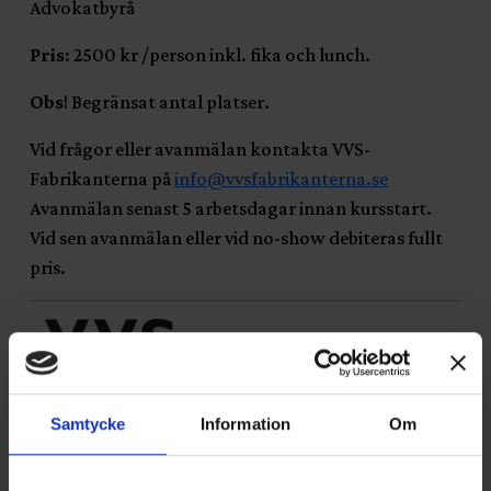
Advokatbyrå
Pris
: 2500 kr /person inkl. fika och lunch.
Obs
! Begränsat antal platser.
Vid frågor eller avanmälan kontakta VVS-
Fabrikanterna på
info@vvsfabrikanterna.se
Avanmälan senast 5 arbetsdagar innan kursstart.
Vid sen avanmälan eller vid no-show debiteras fullt
pris.
Samtycke
Information
Om