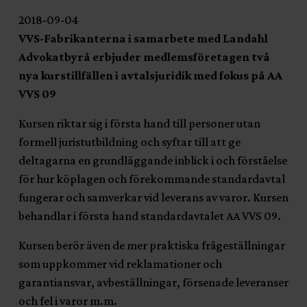
2018-09-04
VVS-Fabrikanterna i samarbete med Landahl
Advokatbyrå erbjuder medlemsföretagen två
nya kurstillfällen i avtalsjuridik med fokus på AA
VVS 09
Kursen riktar sig i första hand till personer utan
formell juristutbildning och syftar till att ge
deltagarna en grundläggande inblick i och förståelse
för hur köplagen och förekommande standardavtal
fungerar och samverkar vid leverans av varor. Kursen
behandlar i första hand standardavtalet AA VVS 09.
Kursen berör även de mer praktiska frågeställningar
som uppkommer vid reklamationer och
garantiansvar, avbeställningar, försenade leveranser
och fel i varor m.m.