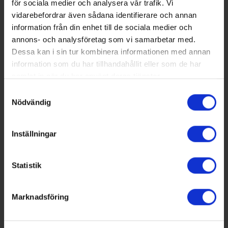
för sociala medier och analysera vår trafik. Vi
vidarebefordrar även sådana identifierare och annan
information från din enhet till de sociala medier och
annons- och analysföretag som vi samarbetar med.
2025-10-31
Dessa kan i sin tur kombinera informationen med annan
information som du har tillhandahållit eller som de har
Vinnande examensarbeten
samlat in när du har använt deras tjänster.
Varje år ber vi universitet och högskolor i Sverige
Samtyckesval
att nominera examensarbeten som på något
Nödvändig
sätt bidragit till att göra samhället mer hållbart
inom området VS (värme och sanitet), VA
Inställningar
(vatten och avlopp) och Små avlopp (även
kallade enskilda avlopp). Här har vi listat de
examensarbeten som branschen valt till vinnare.
Statistik
Marknadsföring