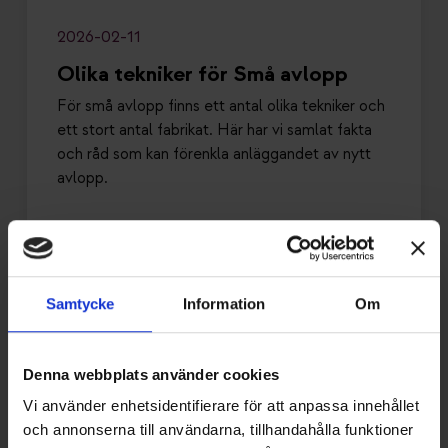
2026-02-11
Olika tekniker för Små avlopp
För små avlopp finns ett antal olika tekniker och
ett stort antal fabrikat. Här har vi samlat fakta
och råd som kan förenkla anläggandet av nytt
avlopp.
Samtycke
Information
Om
Denna webbplats använder cookies
Vi använder enhetsidentifierare för att anpassa innehållet
och annonserna till användarna, tillhandahålla funktioner