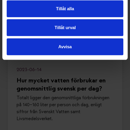
Tillåt alla
Tillåt urval
Avvisa
2023-06-14
Hur mycket vatten förbrukar en
genomsnittlig svensk per dag?
Totalt ligger den genomsnittliga förbrukningen
på 140–160 liter per person och dag, enligt
siffror från Svenskt Vatten samt
Livsmedelsverket.