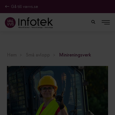
Gå till vavvs.se
Hem
Små avlopp
Minireningsverk