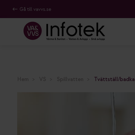
Gå till vavvs.se
Hem
VS
Spillvatten
Tvättställ/badka