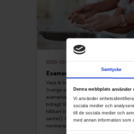
2025-10-31
Samtycke
Examensarbeten inom VS
Varje år ber vi universitet och högskolor i
Denna webbplats använder 
Sverige att nominera
examensarbeten som på något sätt
Vi använder enhetsidentifierar
bidragit till att göra samhället mer
sociala medier och analysera 
hållbart inom området VS (värme och
till de sociala medier och a
sanitet). Här har vi listat samtliga
med annan information som du 
nominerade examensarbeten.
Samtyckesval