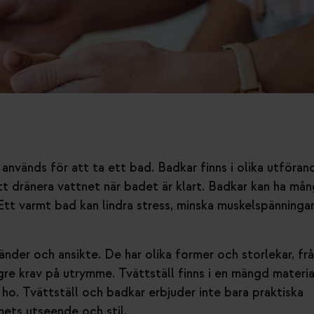
används för att ta ett bad. Badkar finns i olika utföran
tt dränera vattnet när badet är klart. Badkar kan ha må
tt varmt bad kan lindra stress, minska muskelspänninga
händer och ansikte. De har olika former och storlekar, fr
gre krav på utrymme. Tvättställ finns i en mängd materia
 ho. Tvättställ och badkar erbjuder inte bara praktiska
ets utseende och stil.