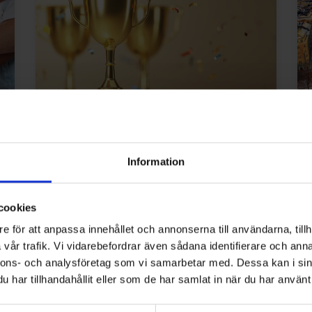
2025-10-31
Information
Vinnande examensarbeten
Varje år ber vi universitet och högskolor i
cookies
Sverige att nominera
examensarbeten som på något sätt
e för att anpassa innehållet och annonserna till användarna, tillh
bidragit till att göra samhället mer
vår trafik. Vi vidarebefordrar även sådana identifierare och anna
hållbart inom området VS (värme och
nnons- och analysföretag som vi samarbetar med. Dessa kan i sin
sanitet), VA (vatten och avlopp) och
har tillhandahållit eller som de har samlat in när du har använt 
Små avlopp (även kallade enskilda
avlopp). Här har vi listat de