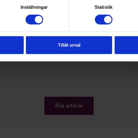
examensarbeten som branschen valt till
Inställningar
Statistik
vinnare.
Tillåt urval
Alla artiklar