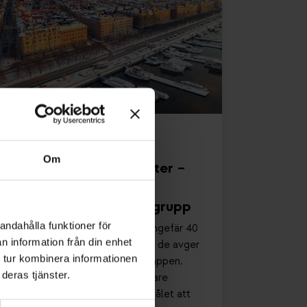
2025-04-14
Om
Energiråd för fastigheter –
tips från VA & VVS-
Fabrikanternas Energigrupp
andahålla funktioner för
Svenska byggnader förbrukar ungefär 40
n information från din enhet
% av Sveriges totala energi och de avger
 tur kombinera informationen
en femtedel av växthusgasutsläppen.
deras tjänster.
Fastighetsägarna står inför tuffare
energihushållningsregler med målet att