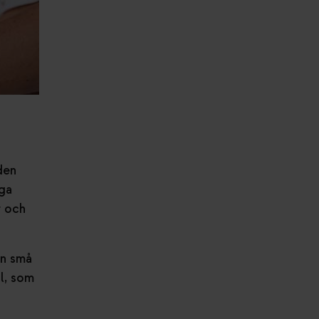
den
nga
r och
ån små
l, som