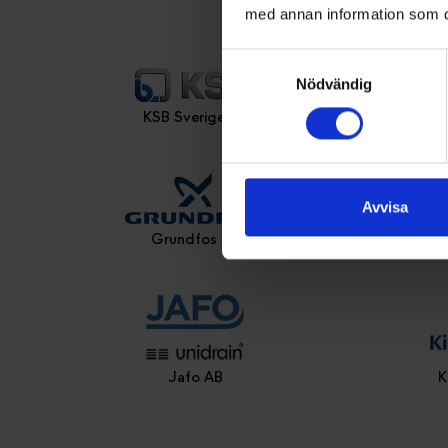
med annan information som du 
Samtyckesval
Nödvändig
KSB Sverige AB
Högf
Avvisa
Grundfos AB
Jafo AB
K