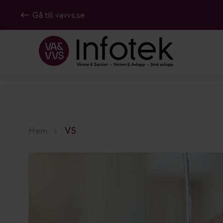
Gå till vavvs.se
Hem
VS