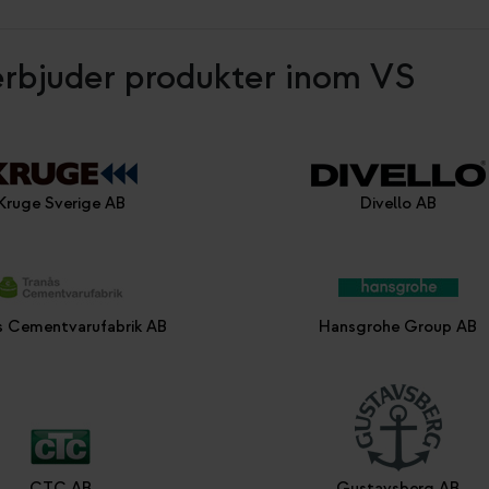
erbjuder produkter inom VS
Kruge Sverige AB
Divello AB
s Cementvarufabrik AB
Hansgrohe Group AB
CTC AB
Gustavsberg AB