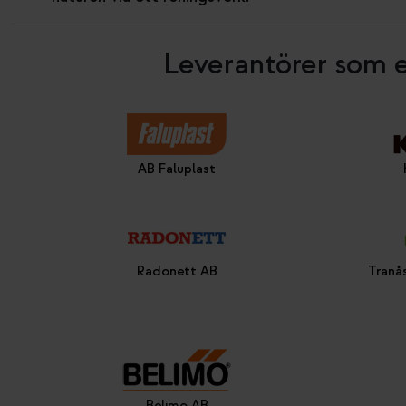
Leverantörer som 
AB Faluplast
Radonett AB
Tranå
Belimo AB