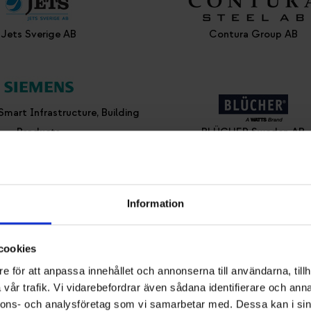
Jets Sverige AB
Contura Group AB
Smart Infrastructure, Building
Products
BLÜCHER Sweden AB
Information
otech Scandinavia AB
AB Furhoffs Rostfria
cookies
e för att anpassa innehållet och annonserna till användarna, tillh
vår trafik. Vi vidarebefordrar även sådana identifierare och anna
nnons- och analysföretag som vi samarbetar med. Dessa kan i sin
FM Mattsson AB
ACO Nordic AB