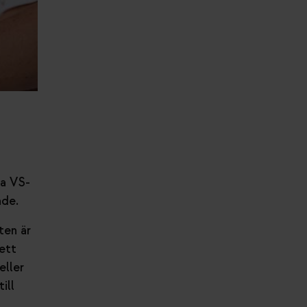
ra VS-
nde.
ten är
ett
eller
ill