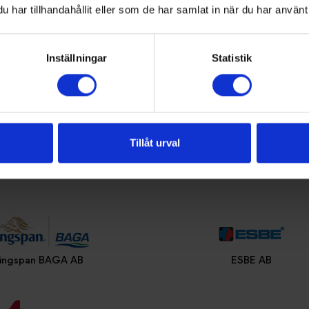
har tillhandahållit eller som de har samlat in när du har använt 
Inställningar
Statistik
orsGST (Gsterm AB)
Danfoss
Tillåt urval
Kojapo AB
Oras Sverige AB
ingspan BAGA AB
ESBE AB