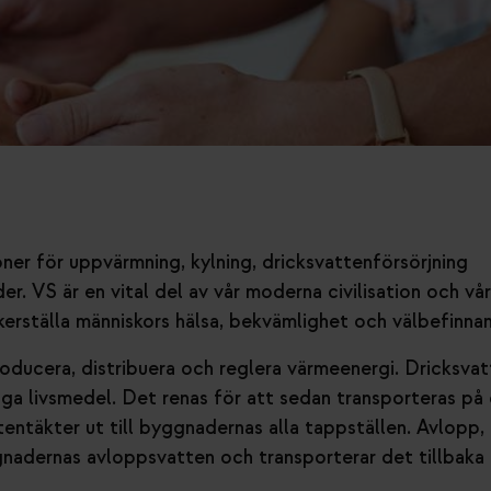
ioner för uppvärmning, kylning, dricksvattenförsörjning
r. VS är en vital del av vår moderna civilisation och vå
äkerställa människors hälsa, bekvämlighet och välbefinna
oducera, distribuera och reglera värmeenergi. Dricksvat
a livsmedel. Det renas för att sedan transporteras på 
tentäkter ut till byggnadernas alla tappställen. Avlopp, 
gnadernas avloppsvatten och transporterar det tillbaka t