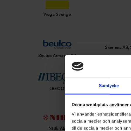
Viega Sverige
Siemens AB, 
Beulco Armatur AB
Samtycke
IBECO
Therm
Denna webbplats använder 
Vi använder enhetsidentifierar
sociala medier och analysera 
till de sociala medier och a
NIBE AB