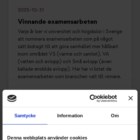
2025-10-31
Vinnande examensarbeten
Varje år ber vi universitet och högskolor i Sverige
att nominera examensarbeten som på något
sätt bidragit till att göra samhället mer hållbart
inom området VS (värme och sanitet), VA
(vatten och avlopp) och Små avlopp (även
kallade enskilda avlopp). Här har vi listat de
examensarbeten som branschen valt till vinnare.
Samtycke
Information
Om
Denna webbplats använder cookies