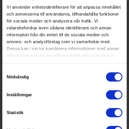
Vi använder enhetsidentifierare för att anpassa innehållet
och annonserna till användarna, tillhandahålla funktioner
för sociala medier och analysera vår trafik. Vi
vidarebefordrar även sådana identifierare och annan
information från din enhet till de sociala medier och
annons- och analysföretag som vi samarbetar med.
2025-04-14
Dessa kan i sin tur kombinera informationen med annan
information som du har tillhandahållit eller som de har
Energiråd för fastigheter – tips
samlat in när du har använt deras tjänster.
från VA & VVS-Fabrikanternas
Samtyckesval
Energigrupp
Nödvändig
Svenska byggnader förbrukar ungefär 40 % av
Sveriges totala energi och de avger en
Inställningar
femtedel av växthusgasutsläppen.
Fastighetsägarna står inför tuffare
energihushållningsregler med målet att minska
Statistik
energiförbrukningen, reducera effekttopparna
och på sikt helt eliminera utsläppen av