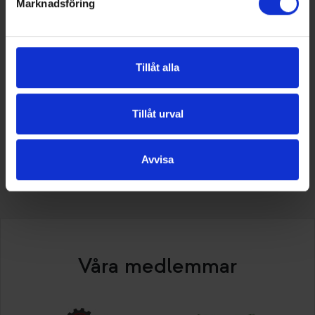
Marknadsföring
växthusgaser. VA & VVS-Fabrikanterna vill
därför ge några goda exempel på hur våra
medlemmars produkter och lösningar kan bidra
till att uppfylla kommande krav.
Tillåt alla
Tillåt urval
Avvisa
Alla artiklar
Våra medlemmar