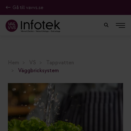
Gå till vavvs.se
Hem
VS
Tappvatten
Väggbricksystem