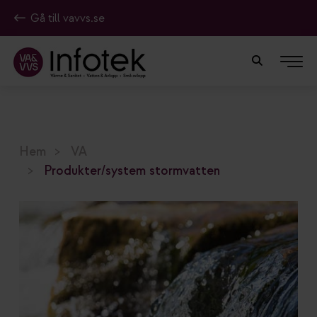
Gå till vavvs.se
Hem
VA
Produkter/system stormvatten