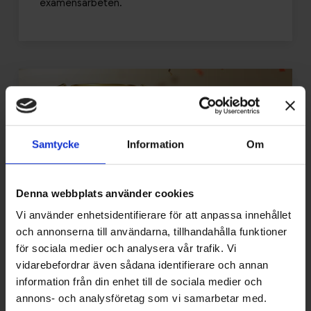
examensarbeten.
Samtycke
Information
Om
Denna webbplats använder cookies
Vi använder enhetsidentifierare för att anpassa innehållet
och annonserna till användarna, tillhandahålla funktioner
för sociala medier och analysera vår trafik. Vi
2025-10-31
vidarebefordrar även sådana identifierare och annan
information från din enhet till de sociala medier och
Vinnande examensarbeten
annons- och analysföretag som vi samarbetar med.
Varje år ber vi universitet och högskolor i Sverige