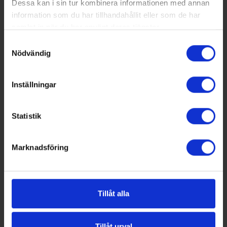
Dessa kan i sin tur kombinera informationen med annan
att nominera examensarbeten som på något
information som du har tillhandahållit eller som de har
sätt bidragit till att göra samhället mer hållbart
samlat in när du har använt deras tjänster.
inom området VS (värme och sanitet), VA
Samtyckesval
(vatten och avlopp) och Små avlopp (även
Nödvändig
kallade enskilda avlopp). Här har vi listat de
examensarbeten som branschen valt till vinnare.
Inställningar
Statistik
Marknadsföring
Tillåt alla
Tillåt urval