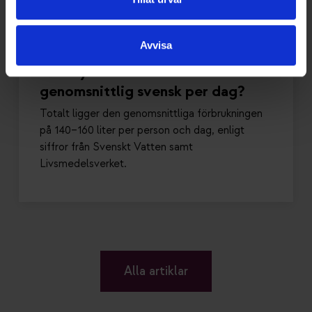
2023-06-14
Avvisa
Hur mycket vatten förbrukar en
genomsnittlig svensk per dag?
Totalt ligger den genomsnittliga förbrukningen
på 140–160 liter per person och dag, enligt
siffror från Svenskt Vatten samt
Livsmedelsverket.
Alla artiklar