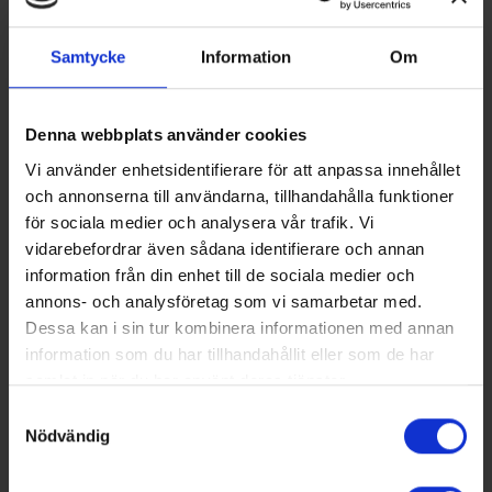
(vatten och avlopp) och Små avlopp (även
kallade enskilda avlopp). Här har vi listat de
Samtycke
Information
Om
examensarbeten som branschen valt till vinnare.
Denna webbplats använder cookies
Vi använder enhetsidentifierare för att anpassa innehållet
och annonserna till användarna, tillhandahålla funktioner
för sociala medier och analysera vår trafik. Vi
vidarebefordrar även sådana identifierare och annan
information från din enhet till de sociala medier och
annons- och analysföretag som vi samarbetar med.
Dessa kan i sin tur kombinera informationen med annan
information som du har tillhandahållit eller som de har
samlat in när du har använt deras tjänster.
Samtyckesval
Nödvändig
2025-04-14