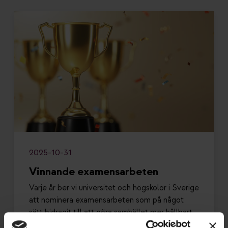
2025-10-31
Vinnande examensarbeten
Varje år ber vi universitet och högskolor i Sverige
att nominera examensarbeten som på något
sätt bidragit till att göra samhället mer hållbart
inom området VS (värme och sanitet), VA