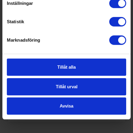
Inställningar
Energiråd för fastigheter – tips
från VA & VVS-Fabrikanternas
Statistik
Energigrupp
Svenska byggnader förbrukar ungefär 40 % av
Marknadsföring
Sveriges totala energi och de avger en
femtedel av växthusgasutsläppen.
Fastighetsägarna står inför tuffare
energihushållningsregler med målet att minska
Tillåt alla
energiförbrukningen, reducera effekttopparna
och på sikt helt eliminera utsläppen av
växthusgaser. VA & VVS-Fabrikanterna vill
Tillåt urval
därför ge några goda exempel på hur våra
medlemmars produkter och lösningar kan bidra
till att uppfylla kommande krav.
Avvisa