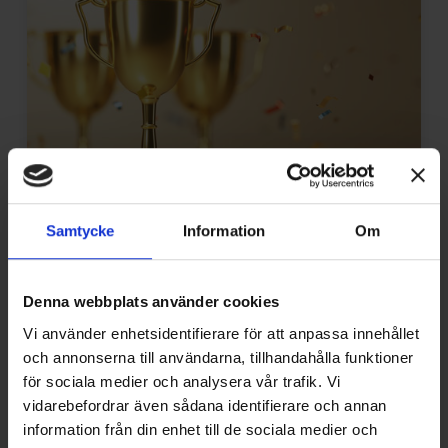
Samtycke
Information
Om
2025-10-31
Vinnande examensarbeten
Denna webbplats använder cookies
Varje år ber vi universitet och högskolor i Sverige
Vi använder enhetsidentifierare för att anpassa innehållet
att nominera examensarbeten som på något
och annonserna till användarna, tillhandahålla funktioner
sätt bidragit till att göra samhället mer hållbart
för sociala medier och analysera vår trafik. Vi
inom området VS (värme och sanitet), VA
vidarebefordrar även sådana identifierare och annan
(vatten och avlopp) och Små avlopp (även
information från din enhet till de sociala medier och
kallade enskilda avlopp). Här har vi listat de