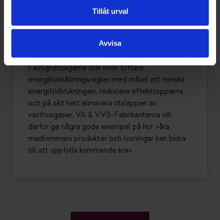
från VA & VVS-Fabrikanternas
Tillåt urval
Energigrupp
Svenska byggnader förbrukar ungefär 40 % av
Avvisa
Sveriges totala energi och de avger en
femtedel av växthusgasutsläppen.
Fastighetsägarna står inför tuffare
energihushållningsregler med målet att minska
energiförbrukningen, reducera effekttopparna
och på sikt helt eliminera utsläppen av
växthusgaser. VA & VVS-Fabrikanterna vill
därför ge några goda exempel på hur våra
medlemmars produkter och lösningar kan bidra
till att uppfylla kommande krav.